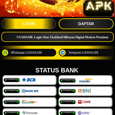
LOGIN
DAFTAR
USAHA188: Login Situs Eksklusif Hiburan Digital Modern Premium
Whatsapp USAHA188
Telegram USAHA188
STATUS BANK